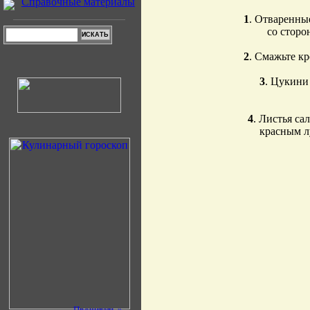
Справочные материалы
1
. Отваренны
со сторо
2
. Смажьте к
3
. Цукини
4
. Листья с
красным лу
Прочитать »