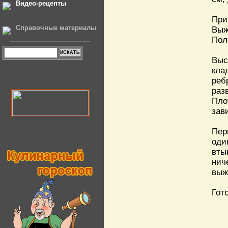
Видео-рецепты
При
Справочные материалы
Выж
Пол
Выс
кла
реб
раз
Пло
зав
Пер
оди
вты
нич
выж
Гот