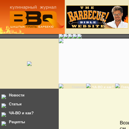
Главная
ЧА-ВО и как?
Говя
Новости
Статьи
ЧА-ВО и как?
Рецепты
Воз
см,