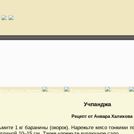
дина, свинина, баранина
Рецепты
Блюда из баранины
Учпанджа
Учпанджа
Рецепт от Анвара Халикова
ьмите 1 кг баранины (окорок). Нарежьте мясо тонкими п
 длиной 10–15 см. Также нарежьте курдючное сало.