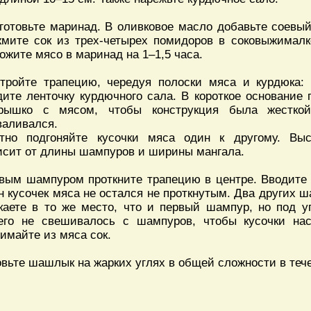
готовьте маринад. В оливковое масло добавьте соевый 
мите сок из трех-четырех помидоров в соковыжималк
ожите мясо в маринад на 1–1,5 часа.
тройте трапецию, чередуя полоски мяса и курдюка: 
дите ленточку курдючного сала. В короткое основание
рышко с мясом, чтобы конструкция была жестк
валивался.
тно подгоняйте кусочки мяса один к другому. Выс
исит от длины шампуров и ширины мангала.
вым шампуром проткните трапецию в центре. Вводите
н кусочек мяса не остался не проткнутым. Два других 
каете в то же место, что и первый шампур, но под у
его не свешивалось с шампуров, чтобы кусочки на
имайте из мяса сок.
овьте шашлык на жарких углях в общей сложности в тече