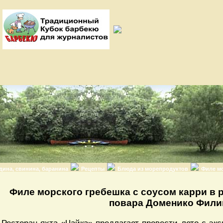
дина, свинина, баранина
Рецепты
Блюда из морепродуктов
Филе мо
Филе морского гребешка с соусом карри в 
повара Доменико Фили