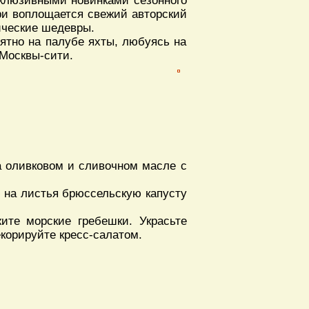
склюзивными новинками сезонного
ри воплощается свежий авторский
ические шедевры.
тно на палубе яхты, любуясь на
 Москвы-сити.
а оливковом и сливочном масле с
 на листья брюссельскую капусту
ите морские гребешки. Украсьте
корируйте кресс-салатом.