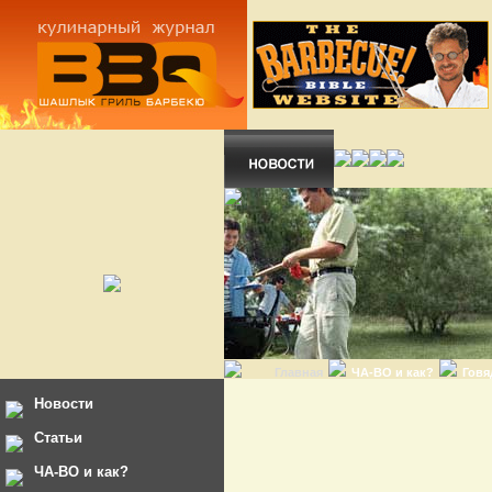
Главная
ЧА-ВО и как?
Говя
Новости
Статьи
ЧА-ВО и как?