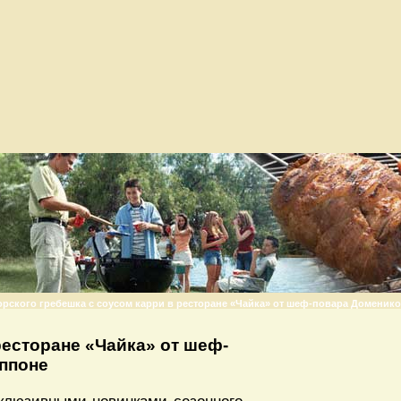
рского гребешка с соусом карри в ресторане «Чайка» от шеф-повара Доменик
ресторане «Чайка» от шеф-
ппоне