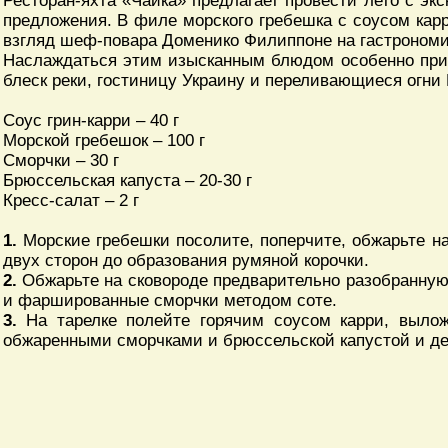
Ресторан-яхта «Чайка» предлагает провести лето с эк
предложения. В филе морского гребешка с соусом кар
взгляд шеф-повара Доменико Филиппоне на гастроном
Наслаждаться этим изысканным блюдом особенно прия
блеск реки, гостиницу Украину и переливающиеся огни
Соус грин-карри – 40 г
Морской гребешок – 100 г
Сморчки – 30 г
Брюссельская капуста – 20-30 г
Кресс-салат – 2 г
1.
Морские гребешки посолите, поперчите, обжарьте н
двух сторон до образования румяной корочки.
2.
Обжарьте на сковороде предварительно разобранную
и фаршированные сморчки методом соте.
3.
На тарелке полейте горячим соусом карри, вылож
обжаренными сморчками и брюссельской капустой и де