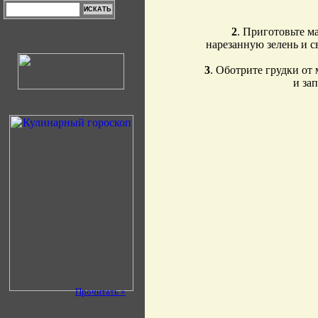
2
. Приготовьте м
нарезанную зелень и с
3
. Оботрите грудки от
и за
Прочитать »