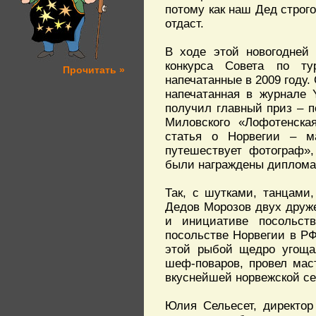
потому как наш Дед строго
отдаст.
В ходе этой новогодней
конкурса Совета по т
Прочитать »
напечатанные в 2009 году.
напечатанная в журнале 
получил главный приз – 
Миловского «Лофотенская
статья о Норвегии – м
путешествует фотограф»,
были награждены дипломам
Так, с шутками, танцами
Дедов Морозов двух друже
и инициативе посольст
посольстве Норвегии в РФ
этой рыбой щедро угощал
шеф-поваров, провел мас
вкуснейшей норвежской се
Юлия Сельесет, директор