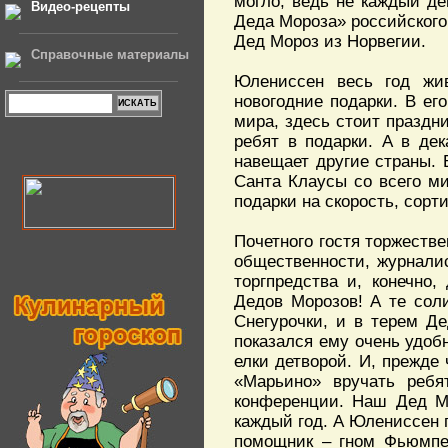
могло, ведь не каждый де
Видео-рецепты
Деда Мороза» российского
Дед Мороз из Норвегии.
Справочные материалы
Юлениссен весь год жи
новогодние подарки. В ег
мира, здесь стоит празд
ребят в подарки. А в де
навещает другие страны.
Санта Клаусы со всего м
подарки на скорость, сорт
Почетного гостя торжеств
общественности, журнали
торгпредства и, конечно,
Дедов Морозов! А те сол
Снегурочки, и в терем Д
показался ему очень удо
елки детворой. И, прежде
«Марьино» вручать ребя
конференции. Наш Дед Мо
каждый год. А Юлениссен п
помощник – гном Фьюмпен