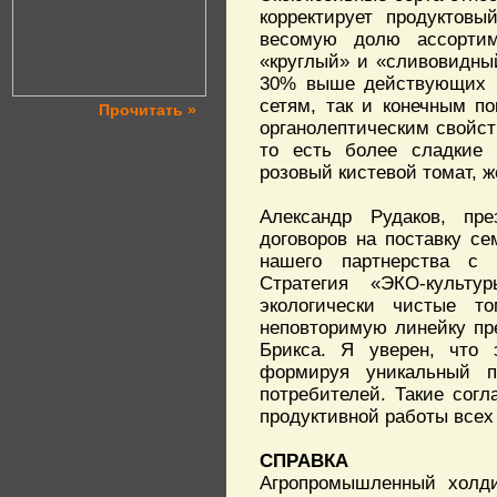
корректирует продуктов
весомую долю ассортим
«круглый» и «сливовидны
30% выше действующих ц
сетям, так и конечным п
Прочитать »
органолептическим свойс
то есть более сладкие 
розовый кистевой томат, 
Александр Рудаков, пр
договоров на поставку се
нашего партнерства с
Стратегия «ЭКО-культ
экологически чистые т
неповторимую линейку пр
Брикса. Я уверен, что 
формируя уникальный п
потребителей. Такие сог
продуктивной работы всех
СПРАВКА
Агропромышленный холди