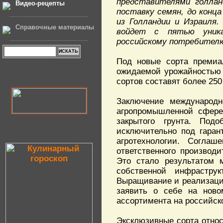
представителями голлан
Видео-рецепты
поставку семян, до конц
из Голландии и Израиля.
Справочные материалы
войдет с пятью уника
российскому потребител
Под новые сорта премиа
ожидаемой урожайностью 
сортов составят более 250
Заключение международн
агропромышленной сфере
закрытого грунта. Под
исключительно под гаран
агротехнологии. Соглаш
ответственного производ
Это стало результатом 
собственной инфрастру
Выращивание и реализаци
заявить о себе на ново
ассортимента на российск
Эксклюзивные сорта относ