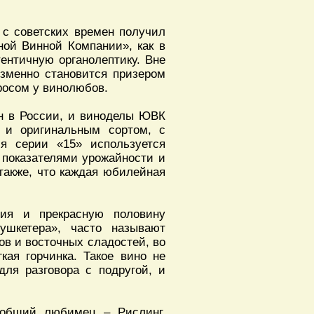
 с советских времен получил
ной Винной Компании», как в
ентичную органолептику. Вне
зменно становится призером
росом у винолюбов.
ен в России, и виноделы ЮВК
 и оригинальным сортом, с
я серии «15» используется
 показателями урожайности и
 также, что каждая юбилейная
ия и прекрасную половину
мушкетера», часто называют
ов и восточных сладостей, во
кая горчинка. Такое вино не
для разговора с подругой, и
еобщий любимец – Рислинг,