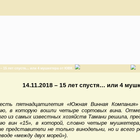
8 – 15 лет спустя… или 4 мушкетера от ЮВК
14.11.2018 – 15 лет спустя… или 4 му
есть пятнадцатилетия «Южная Винная Компания»
ию, в которую вошли четыре сортовых вина. Отм
ого из самых известных хозяйств Тамани решила, пр
ию вин «15», в которой, словно четыре мушкетера
ие представители не только винодельни, но и всего р
еводе «между двух морей»).