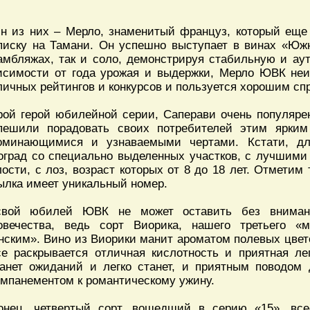
н из них – Мерло, знаменитый француз, который еще
писку на Тамани. Он успешно выступает в винах «Юж
амбляжах, так и соло, демонстрируя стабильную и аут
исимости от года урожая и выдержки, Мерло ЮВК неи
личных рейтингов и конкурсов и пользуется хорошим сп
рой герой юбилейной серии, Саперави очень популяр
пешили порадовать своих потребителей этим ярким
оминающимися и узнаваемыми чертами. Кстати, дл
оград со специально выделенных участков, с лучшими
лости, с лоз, возраст которых от 8 до 18 лет. Отметим
ылка имеет уникальный номер.
вой юбилей ЮВК не может оставить без вниман
овечества, ведь сорт Виорика, нашего третьего «
нским». Вино из Виорики манит ароматом полевых цвет
се раскрывается отличная кислотность и приятная лег
анет ожиданий и легко станет, и приятным поводом 
омпанементом к романтическому ужину.
онец, четвертый сорт, вошедший в серию «15», вс