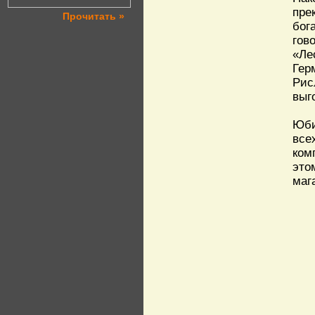
пре
Прочитать »
бог
гов
«Ле
Гер
Рис
выг
Юби
все
ком
это
маг