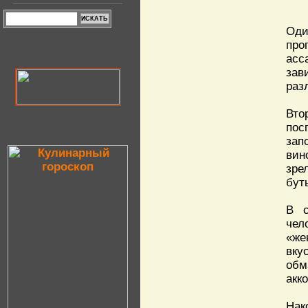
Оди
про
асс
зав
раз
Вто
пос
зап
вин
зре
бут
В с
чел
«же
вку
обм
акк
Нак