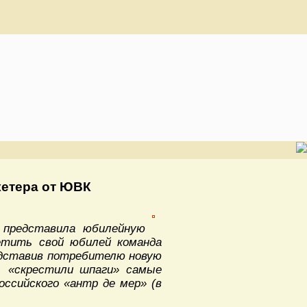
шкетера от ЮВК
 представила юбилейную
етить свой юбилей команда
едставив потребителю новую
, «скрестили шпаги» самые
оссийского «антр де мер» (в