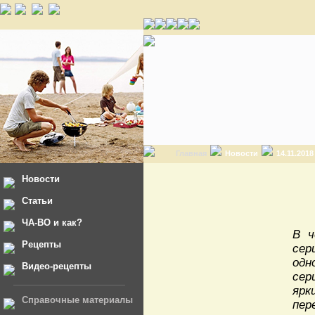
Главная
Новости
14.11.201
Новости
Статьи
ЧА-ВО и как?
В ч
Рецепты
сер
одн
Видео-рецепты
сер
ярк
Справочные материалы
пер