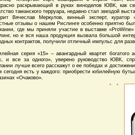
красно раскрывающий в руках виноделов ЮВК, как св
атство таманского терруара, недавно стал звездой выст
орит Вячеслав Меркулов, винный эксперт, куратор
стные отзывы о нашем Рислинге особенно приятно было
мании, где мы приняли участие в выставке «ProWine
линг, но и вся наша продукция вызвала большой инте
одных контрактов, получили отличный импульс для разв
лейная серия «15» – авангардный квартет богатого 
х, и все за одного», уверено руководство ЮВК, спр
пании лучше всего расскажут о ее победах и достижен
м сегодня есть у каждого: приобрести юбилейную бут
азинах «Очаково».