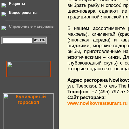
Рецепты
выбрать рыбу и способ пр
шеф-повара сделают из
Видео-рецепты
традиционной японской пли
Справочные материалы
В нашем ассортименте 
макрель), кинментай (кра
(японская дорада) и кав
шиджими, морские водорос
рыбы, приготовленные на
экзотическими – кинки. Д
глубоководный окунь) с с
которые подаются с овощ
Адрес ресторана Novikov
ул. Тверская, 3, отель The
Телефон:
+7 (495) 797 57 
Сайт ресторана:
www.novikovrestaurant.ru