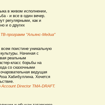
ыка в живом исполнении,
ба - и все в один вечер.
ут регулярными, как и
но и о других
 ТВ-программ "Альянс-Медиа"
и всем поистине уникальную
 культуры. Начиная с
ивая реальным
астер-класс борьбы на
люда со сказочными
 очаровательная ведущая
Роза Хабибуллина. Хочется
ьствие.
 Account Director TMA-DRAFT.
адиции и обычаи татарского