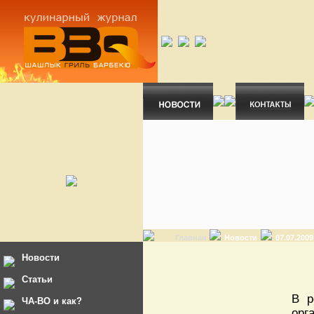
Главная
Новости
07.07.200
Новости
Статьи
В р
ЧА-ВО и как?
орг