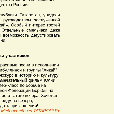
центра России.
спублики Татарстан, увидели
д руководством заслуженной
кай». Особый интерес гостей
. Отдельные смельчаки даже
и возможность дегустировать
ни.
вы участников
.
красивые песни в исполнении
ибуллиной и группы "Айкай"
кскурс в историю и культуру
 замечательный фильм Юлии
ер-класс по борьбе на
ской Федерации Борьбы на
ие от этого вечера. Хочется
приду на вечера,
дать приглашения!
ь Медиахолдинга ТАТАРЛАР.РУ