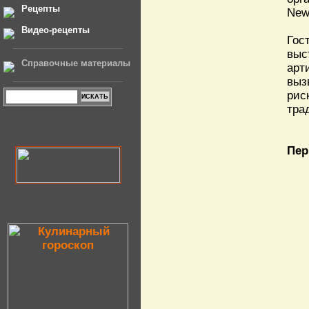
Рецепты
New
Видео-рецепты
Гос
выс
Справочные материалы
арт
выз
рис
тра
Пер