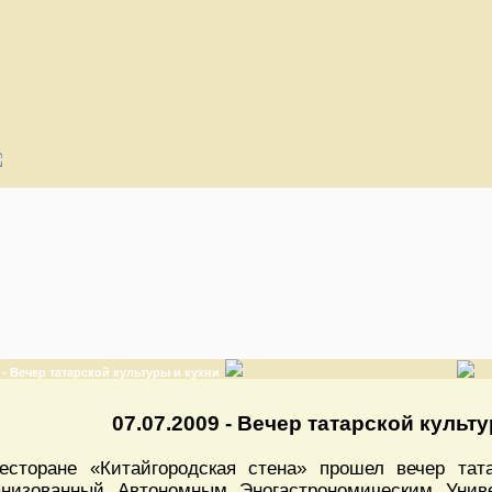
9 - Вечер татарской культуры и кухни
07.07.2009 - Вечер татарской культ
есторане «Китайгородская стена» прошел вечер тата
анизованный Автономным Эногастрономическим Уни