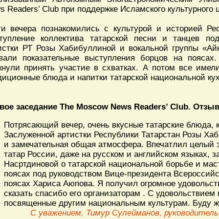
s Readers’ Club при поддержке Исламского культурного 
ти вечера познакомились с культурой и историей Ре
тупление коллектива татарской песни и танцев по
истки РТ Розы Хабибуллиной и вокальной группы «Ай
вали показательные выступления борцов на поясах
кнули принять участие в схватках. А потом все имел
диционные блюда и напитки татарской национальной кух
вое заседание The Moscow News Readers’ Club. Отзы
Потрясающий вечер, очень вкусные татарские блюда, 
Заслуженной артистки Республики Татарстан Розы Хаб
и замечательная общая атмосфера. Впечатлил целый э
татар России, даже на русском и английском языках,
Насртдиновой о татарской национальной борьбе и маст
поясах под руководством Вице-президента Всероссий
поясах Хариса Аюпова. Я получил огромное удовольств
сказать спасибо его организаторам . С удовольствием 
посвященные другим национальным культурам. Буду ж
С уважением, Тимур Сулейманов, руководител