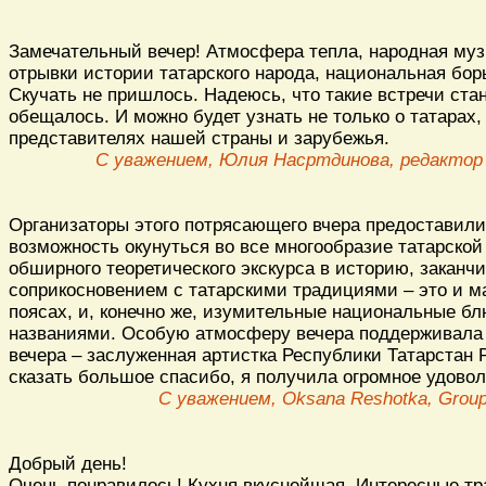
Замечательный вечер! Атмосфера тепла, народная муз
отрывки истории татарского народа, национальная борь
Скучать не пришлось. Надеюсь, что такие встречи стан
обещалось. И можно будет узнать не только о татарах, 
представителях нашей страны и зарубежья.
С уважением, Юлия Насртдинова, редактор
Организаторы этого потрясающего вчера предоставил
возможность окунуться во все многообразие татарской
обширного теоретического экскурса в историю, заканч
соприкосновением с татарскими традициями – это и м
поясах, и, конечно же, изумительные национальные б
названиями. Особую атмосферу вечера поддерживала
вечера – заслуженная артистка Республики Татарстан 
сказать большое спасибо, я получила огромное удовол
С уважением, Oksana Reshotka, Group
Добрый день!
Очень понравилось! Кухня вкуснейшая. Интересные тр