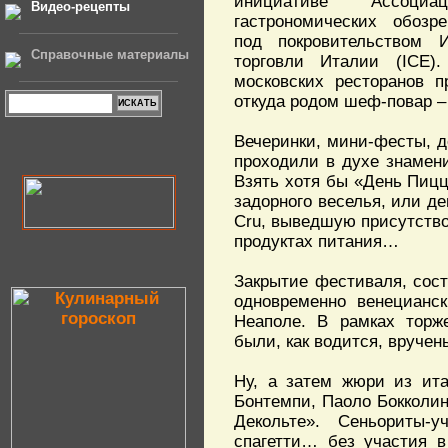
инициативе Ассоциа
Видео-рецепты
гастрономических обозр
под покровительством 
Справочные материалы
торговли Италии (ICE)
московских ресторанов п
откуда родом шеф-повар –
Вечеринки, мини-фесты, д
проходили в духе знамени
Взять хотя бы «День Пиц
задорного веселья, или д
Cru, выведшую присутство
продуктах питания…
Закрытие фестиваля, сост
одновременно венецианс
Неаполе. В рамках торже
были, как водится, вруче
Ну, а затем жюри из ита
Бонтемпи, Паоло Бокколин
Декольте». Сеньориты-
спагетти… без участия в