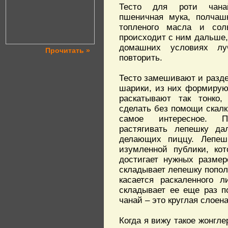
Тесто для роти чанай
пшеничная мука, полчаш
топленого масла и сол
происходит с ним дальше,
домашних условиях лу
Прочитать »
повторить.
Тесто замешивают и разд
шарики, из них формирую
раскатывают так тонко,
сделать без помощи скалк
самое интересное. П
растягивать лепешку да
делающих пиццу. Лепешк
изумленной публики, ко
достигает нужных размер
складывает лепешку попол
касается раскаленного 
складывает ее еще раз п
чанай – это круглая слоен
Когда я вижу такое жонгл