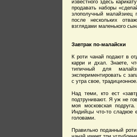
известного здесь карикат
продавать наборы «сдела
злополучный малайзиец п
после нескольких отва
взглядами маленького сын
Завтрак по-малайски
К роти чанай подают в о
карри и дхал. Знаете, ч
типичный для малайз
экспериментировать с зап
с утра свое, традиционное
Над теми, кто ест «завт
подтрунивают. Я уж не го
моя московская подруга
Индийцы что-то сладкое 
головами.
Правильно поданный роти
чанай имеет три углублени