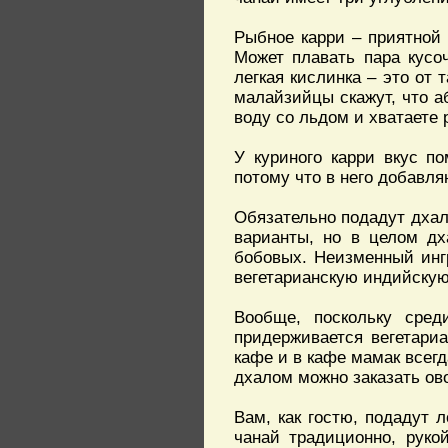
Рыбное карри – приятной
Может плавать пара кусоч
легкая кислинка – это от
малайзийцы скажут, что а
воду со льдом и хватаете 
У куриного карри вкус п
потому что в него добавля
Обязательно подадут дхал
варианты, но в целом дх
бобовых. Неизменный инг
вегетарианскую индийскую
Вообще, поскольку сред
придерживается вегетари
кафе и в кафе мамак всег
дхалом можно заказать ов
Вам, как гостю, подадут 
чанай традиционно, руко