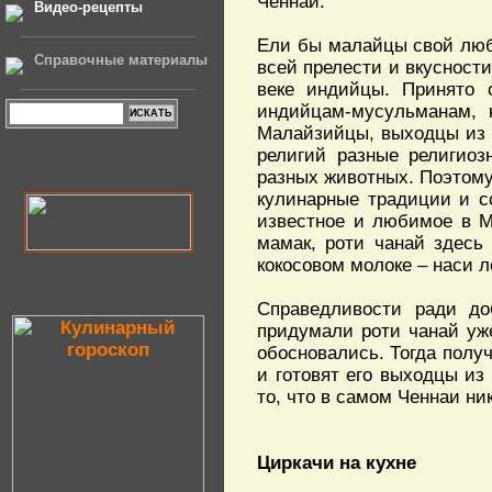
Ченнаи.
Видео-рецепты
Ели бы малайцы свой люб
Справочные материалы
всей прелести и вкусност
веке индийцы. Принято 
индийцам-мусульманам, 
Малайзийцы, выходцы из 
религий разные религиоз
разных животных. Поэтому
кулинарные традиции и со
известное и любимое в М
мамак, роти чанай здесь
кокосовом молоке – наси л
Справедливости ради до
придумали роти чанай уж
обосновались. Тогда получ
и готовят его выходцы из
то, что в самом Ченнаи ни
Циркачи на кухне