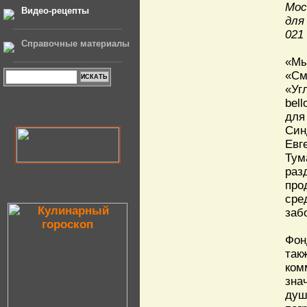
Мос
Видео-рецепты
для
021
Справочные материалы
«Мы
«См
«Уг
bel
для
Син
Евг
Тум
раз
про
сре
заб
Фон
так
ком
зна
душ