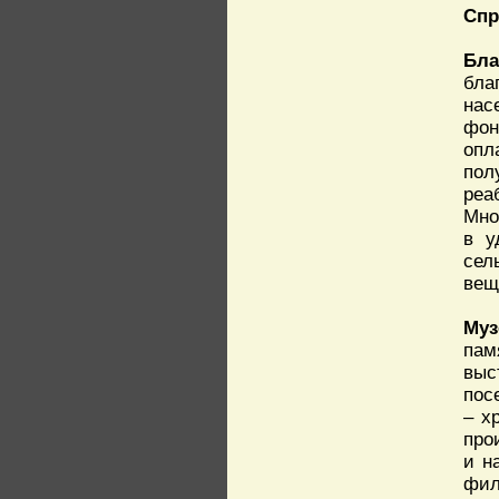
Спр
Бла
бла
нас
фон
опл
пол
реа
Мно
в у
сел
вещ
Му
пам
выс
пос
– х
про
и н
фил