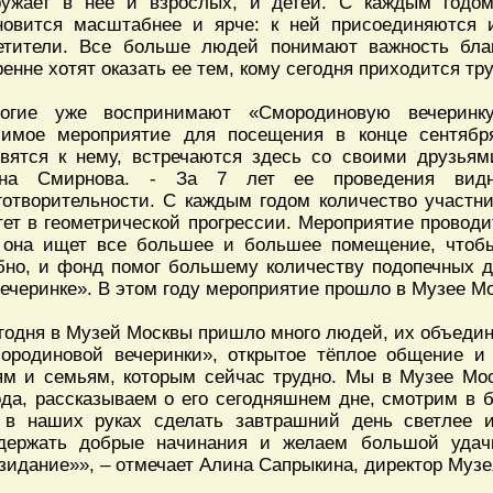
ружает в нее и взрослых, и детей. С каждым годо
новится масштабнее и ярче: к ней присоединяются 
етители. Все больше людей понимают важность бла
ренне хотят оказать ее тем, кому сегодня приходится тр
огие уже воспринимают «Смородиновую вечеринк
имое мероприятие для посещения в конце сентября
овятся к нему, встречаются здесь со своими друзьям
на Смирнова. - За 7 лет ее проведения видно
готворительности. С каждым годом количество участни
тет в геометрической прогрессии. Мероприятие провод
 она ищет все большее и большее помещение, чтоб
бно, и фонд помог большему количеству подопечных д
вечеринке». В этом году мероприятие прошло в Музее М
годня в Музей Москвы пришло много людей, их объед
ородиновой вечеринки», открытое тёплое общение 
ям и семьям, которым сейчас трудно. Мы в Музее Мо
ода, рассказываем о его сегодняшнем дне, смотрим в 
 в наших руках сделать завтрашний день светлее 
держать добрые начинания и желаем большой уда
зидание»», – отмечает Алина Сапрыкина, директор Музе