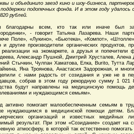
квы и объединило звезд кино и шоу-бизнеса, партнеро
 поддержки подопечных фонда. И в этом году удалось 
 820 рублей.
 благодарны всем, кто так или иначе был зад
ородинки», - говорит Татьяна Лазарева. Наши партн
лече Поле», «Лукино», «Бьютека», «Компот», «Штолле
lo и другие производители органических продуктов, 
 реализации на экомаркете, а друзья и попечители
деева, Александр Пушной, Дмитрий Хрусталев, Алена 
ений Стычкин, Чулпан Хаматова, Елка, Burito, Тутта Ла
айкина, Яна Троянова, Анастасия Задорожная, и мног
делили с нами радость от созидания и уже не в п
давцов, собрав в этом году рекордную сумму 1 021 
дства будут направлены на медицинскую помощь д
олеваниями и нуждающимся семьям».
д активно помогает малообеспеченным семьям в тру
же нуждающимся в медицинской помощи детям. Бла
мерческих организаций и известных медийных ли
чимый результат. При этом «Созидание» создает на 
евную атмосферу, в которой так естественно помогать 