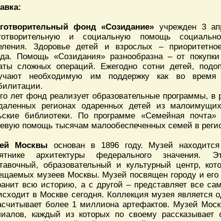
авка:
готворительный фонд «Созидание»
учрежден 3 апр
готворительную и социальную помощь социально
еления. Здоровье детей и взрослых – приоритетно
да. Помощь «Созидания» разнообразна – от покупки
аты сложных операций. Ежегодно сотни детей, подо
учают необходимую им поддержку как во время
билитации.
го лет фонд реализует образовательные программы, в 
даленных регионах одаренных детей из малоимущих
ьские библиотеки. По программе «Семейная почта»
евую помощь тысячам малообеспеченных семей в регио
зей Москвы
основан в 1896 году. Музей находится
ятнике архитектуры федерального значения. Э
тавочный, образовательный и культурный центр, ко
ещаемых музеев Москвы. Музей посвящен городу и его 
ранит всю историю, а с другой – представляет все са
исходит в Москве сегодня. Коллекция музея является 
асчитывает более 1 миллиона артефактов. Музей Моск
иалов, каждый из которых по своему рассказывает 