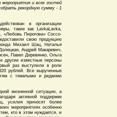
в мероприятия и всех гостей
собрать рекордную сумму - 1
ействован в организации
еры, такие как LavkaLavka,
», «Любовь Пирогова» Cocco-
предоставили свою продукцию
 фонда Михаил Шац, Наталья
Долецкая, Андрей Макаревич,
рсен, Павел Деревянко, Ольга
ие другие известные персоны
ервый раз выступили в роли
820 рублей. Все вырученные
етям с тяжелыми и редкими
дной жизненной ситуации, а
годаря активной поддержке
ц, усилия приносят более
своих мероприятиях особенно
тем, кто в этом нуждается, и