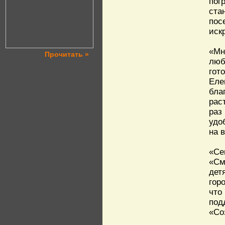
пог
ста
пос
иск
«Мн
Прочитать »
люб
гот
Еле
бла
рас
раз
удо
на 
«Се
«См
дет
гор
что
под
«Со