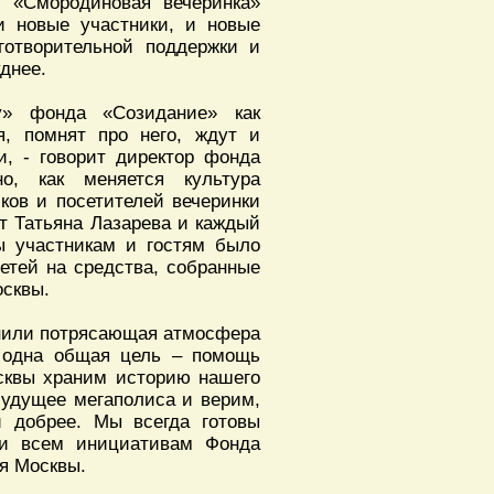
м «Смородиновая вечеринка»
и новые участники, и новые
готворительной поддержки и
уднее.
у» фонда «Созидание» как
, помнят про него, ждут и
и, - говорит директор фонда
, как меняется культура
ков и посетителей вечеринки
ит Татьяна Лазарева и каждый
ы участникам и гостям было
етей на средства, собранные
осквы.
инили потрясающая атмосфера
и одна общая цель – помощь
сквы храним историю нашего
будущее мегаполиса и верим,
и добрее. Мы всегда готовы
чи всем инициативам Фонда
я Москвы.