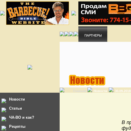
Главная
Новости
30.09.201
Новости
Статьи
ЧА-ВО и как?
В п
Рецепты
фуд