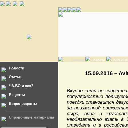
Главная
Новости
15.09.201
Новости
15.09.2016 – Av
Статьи
ЧА-ВО и как?
Вкусно есть не запретиш
Рецепты
популярностью пользуетс
поездки становится дег
Видео-рецепты
за неизменной свежесть
сыра, вина и круасса
Справочные материалы
необязательно ехать в 
отведать и в российски