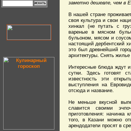
заметно дешевле, чем в Е
В нашей стране проживает
своя культура и свои нац
хинкал (не путать с гру
вареные в мясном бульо
бульоном, мясом и соусом
настоящий дербентский хи
это был древнейший город
архитектуры. Снять жилье 
Интересные блюда ждут и 
сутки. Здесь готовят с
известность эти откры
выступления на Евровиде
отсюда и название.
Не меньше вкусной выпе
славится своими эчпо
приготовления: начинка 
того, в Казани можно о
арендодатели просят в сре