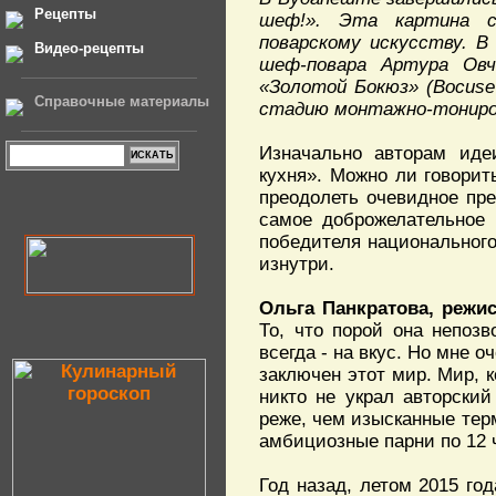
Рецепты
шеф!». Эта картина с
поварскому искусству. В
Видео-рецепты
шеф-повара Артура Овч
«Золотой Бокюз» (Bocuse
Справочные материалы
стадию монтажно-тонирово
Изначально авторам идеи
кухня». Можно ли говорит
преодолеть очевидное пре
самое доброжелательное 
победителя национального 
изнутри.
Ольга Панкратова, режис
То, что порой она непозв
всегда - на вкус. Но мне о
заключен этот мир. Мир, 
никто не украл авторский
реже, чем изысканные тер
амбициозные парни по 12 ч
Год назад, летом 2015 го