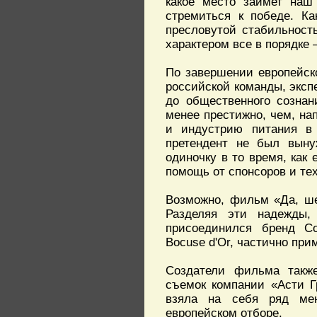
какое место займет наш
стремиться к победе. Ка
пресловутой стабильност
характером все в порядке 
По завершении европейско
российской команды, эксп
до общественного сознан
менее престижно, чем, на
и индустрию питания в 
претендент не был вынуж
одиночку в то время, как
помощь от спонсоров и те
Возможно, фильм «Да, ше
Разделяя эти надежды,
присоединился бренд Co
Bocuse d'Or, частично пр
Создатели фильма также
съемок компании «Асти Гр
взяла на себя ряд ме
европейском отборе.